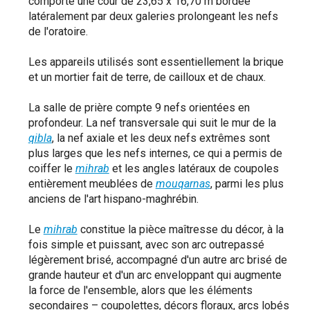
comporte une cour de 23,65 x 16,70 m bordée
latéralement par deux galeries prolongeant les nefs
de l'oratoire.
Les appareils utilisés sont essentiellement la brique
et un mortier fait de terre, de cailloux et de chaux.
La salle de prière compte 9 nefs orientées en
profondeur. La nef transversale qui suit le mur de la
qibla
, la nef axiale et les deux nefs extrêmes sont
plus larges que les nefs internes, ce qui a permis de
coiffer le
mihrab
et les angles latéraux de coupoles
entièrement meublées de
mouqarnas
, parmi les plus
anciens de l'art hispano-maghrébin.
Le
mihrab
constitue la pièce maîtresse du décor, à la
fois simple et puissant, avec son arc outrepassé
légèrement brisé, accompagné d'un autre arc brisé de
grande hauteur et d'un arc enveloppant qui augmente
la force de l'ensemble, alors que les éléments
secondaires – coupolettes, décors floraux, arcs lobés