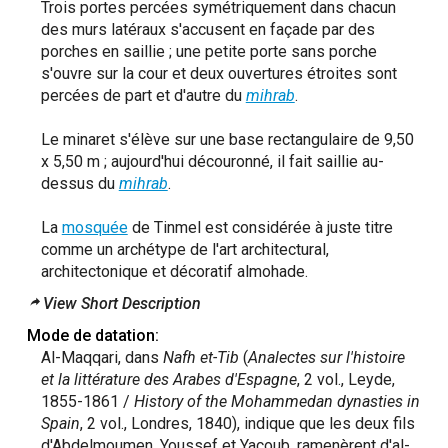
Trois portes percées symétriquement dans chacun
des murs latéraux s'accusent en façade par des
porches en saillie ; une petite porte sans porche
s'ouvre sur la cour et deux ouvertures étroites sont
percées de part et d'autre du
mihrab
.
Le minaret s'élève sur une base rectangulaire de 9,50
x 5,50 m ; aujourd'hui découronné, il fait saillie au-
dessus du
mihrab
.
La
mosquée
de Tinmel est considérée à juste titre
comme un archétype de l'art architectural,
architectonique et décoratif almohade.
View Short Description
Mode de datation:
Al-Maqqari, dans
Nafh et-Tib
(
Analectes sur l'histoire
et la littérature des Arabes d'Espagne
, 2 vol., Leyde,
1855-1861 /
History of the Mohammedan dynasties in
Spain
, 2 vol., Londres, 1840), indique que les deux fils
d'Abdelmoumen, Youssef et Yacoub, ramenèrent d'al-