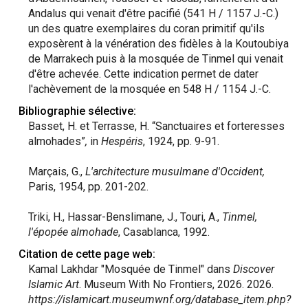
Andalus qui venait d'être pacifié (541 H / 1157 J.-C.)
un des quatre exemplaires du coran primitif qu'ils
exposèrent à la vénération des fidèles à la Koutoubiya
de Marrakech puis à la mosquée de Tinmel qui venait
d'être achevée. Cette indication permet de dater
l'achèvement de la mosquée en 548 H / 1154 J.-C.
Bibliographie sélective:
Basset, H. et Terrasse, H. “Sanctuaires et forteresses
almohades”
,
in
Hespéris
, 1924, pp. 9-91.
Marçais, G.,
L'architecture musulmane d'Occident,
Paris, 1954, pp. 201-202.
Triki, H., Hassar-Benslimane, J., Touri, A.,
Tinmel,
l'épopée almohade
, Casablanca, 1992.
Citation de cette page web:
Kamal Lakhdar "Mosquée de Tinmel" dans
Discover
Islamic Art
. Museum With No Frontiers, 2026. 2026.
https://islamicart.museumwnf.org/database_item.php?