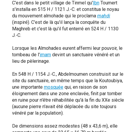
C'est dans le petit village de Tinmel qu'
Ibn
Toumert
s'installa en 515 H / 1121 J.-C. et constitua le noyau
du mouvement almohade qui le proclama
mahdi
(inspiré). C'est de là qu'il lança la conquête du
Maghreb et c'est là qu'il fut enterré en 524 H / 1130
J.-C.
Lorsque les Almohades eurent affermi leur pouvoir, le
tombeau de l'
imam
devint un sanctuaire vénéré et un
lieu de pèlerinage.
En 548 H / 1154 J.-C., Abdelmoumen construisit sur le
site du sanctuaire, en même temps que la Koutoubiya,
une importante
mosquée
qui, en raison de son
éloignement dans une zone enclavée, finit par tomber
en ruine pour n'être réhabilitée qu'à la fin du XXe siècle
(aucune pierre n'avait été déplacée du site toujours
vénéré par la population).
De dimensions assez modestes (48 x 43,6 m), elle