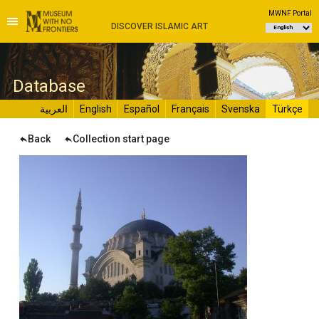
MWNF Portal
DISCOVER ISLAMIC ART
D
atabase
العربية
English
Español
Français
Svenska
Türkçe
Back
Collection start page