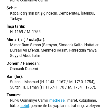
Nur-u Osmaniye Camii
Şehir:
Kapalıçarşı'nın bitişiğindedir, Çemberlitaş, İstanbul,
Türkiye
İnşa tarihi:
H. 1169 / M. 1755
Mimar(lar) / usta(lar):
Mimar Rum Simon (Semyon, Simeon) Kalfa. Hattatlar:
Bursalı Ali Efendi, Mehmed Rasim, Fahreddin Yahya,
Seyyid Abdülhalim.
Dönem / Hanedan:
Osmanlı Dönemi
Bani(ler):
Sultan I. Mahmud (H. 1143- 1167 / M. 1730-1754);
Sultan III. Osman (H. 1167-1170 / M. 1754 –1757).
Tanıtım:
Nur-u Osmaniye Camii,
medrese
, imaret, kütüphane,
türbe,
sebil
, çeşme ile bu yapıların etrafını çevreleyen