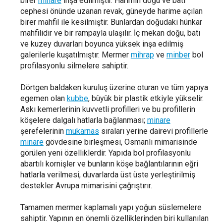
birer
minare
inşa edilmiştir. Harimin doğu ve batı
cephesi önünde uzanan revak, güneyde harime açılan
birer mahfil ile kesilmiştir. Bunlardan doğudaki hünkar
mahfilidir ve bir rampayla ulaşılır. İç mekan doğu, batı
ve kuzey duvarları boyunca yüksek inşa edilmiş
galerilerle kuşatılmıştır. Mermer
mihrap
ve
minber
bol
profilasyonlu silmelere sahiptir.
Dörtgen baldaken kuruluş üzerine oturan ve tüm yapıya
egemen olan
kubbe
, büyük bir plastik etkiyle yükselir.
Askı kemerlerinin kuvvetli profilleri ve bu profillerin
köşelere dalgalı hatlarla bağlanması;
minare
şerefelerinin
mukarnas
sıraları yerine dairevi profillerle
minare
gövdesine birleşmesi, Osmanlı mimarisinde
görülen yeni özelliklerdir. Yapıda bol profilasyonlu
abartılı kornişler ve bunların köşe bağlantılarının eğri
hatlarla verilmesi, duvarlarda üst üste yerleştirilmiş
destekler Avrupa mimarisini çağrıştırır.
Tamamen mermer kaplamalı yapı yoğun süslemelere
sahiptir. Yapının en önemli özelliklerinden biri kullanılan