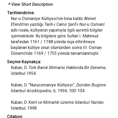
View Short Description
Tarihlendirme:
Nur-u Osmaniye Külliyesi'nin bina katibi Ahmet
Efendi'nin yazdığı
Tarih-i Camii Şerif-i Nur-u Osmanî
adlı risale, külliyenin yapımıyla ilgili ayrıntılı bilgiler
içermektedir. Bu bilgilere göre Sultan I. Mahmud
tarafından 1161 / 1748 yılında inşa ettirilmeye
başlanan külliye onun ölümünden sonra III. Osman
Dönemi'nde 1169 / 1755 yılında tamamlanmıştır.
Seçme Kaynakça:
Kuban, D.
Türk Barok Mimarisi Hakkında Bir Deneme
,
İstanbul 1954.
Kuban, D. “Nuruosmaniye Külliyesi”,
Dünden Bugüne
İstanbul Ansiklopedisi
, 6, 1994, 100-104.
Kuban, D.
Kent ve Mimarlık üzerine İstanbul Yazıları
,
İstanbul, 1998.
Citation: