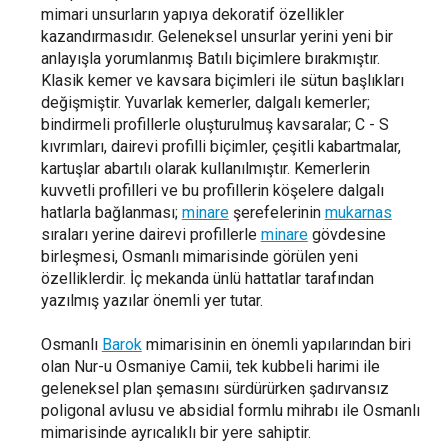
mimari unsurların yapıya dekoratif özellikler
kazandırmasıdır. Geleneksel unsurlar yerini yeni bir
anlayışla yorumlanmış Batılı biçimlere bırakmıştır.
Klasik kemer ve kavsara biçimleri ile sütun başlıkları
değişmiştir. Yuvarlak kemerler, dalgalı kemerler;
bindirmeli profillerle oluşturulmuş kavsaralar; C - S
kıvrımları, dairevi profilli biçimler, çeşitli kabartmalar,
kartuşlar abartılı olarak kullanılmıştır. Kemerlerin
kuvvetli profilleri ve bu profillerin köşelere dalgalı
hatlarla bağlanması;
minare
şerefelerinin
mukarnas
sıraları yerine dairevi profillerle
minare
gövdesine
birleşmesi, Osmanlı mimarisinde görülen yeni
özelliklerdir. İç mekanda ünlü hattatlar tarafından
yazılmış yazılar önemli yer tutar.
Osmanlı
Barok
mimarisinin en önemli yapılarından biri
olan Nur-u Osmaniye Camii, tek kubbeli harimi ile
geleneksel plan şemasını sürdürürken şadırvansız
poligonal avlusu ve absidial formlu mihrabı ile Osmanlı
mimarisinde ayrıcalıklı bir yere sahiptir.