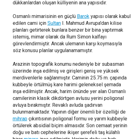
dükkanlardan oluşan külliyenin ana yapısıdır.
Osmanlı mimarisinin en güçlü
Barok
yapısı olarak kabul
edilen cami için
Sultan
I. Mahmud Avrupa'dan kilise
planları getirterek bunlara benzer bir bina yaptırmak
istemiş, mimar olarak da Rum Simon kalfayı
görevlendirmiştir. Ancak ulemanın karşı koymasıyla
söz konusu planlar uygulanamamıştır.
Arazinin topografik konumu nedeniyle bir subasman
üzerinde inşa edilmiş ve girişleri geniş ve yüksek
merdivenlerle sağlanmıştır. Caminin 25.75 m. çapında
kubbeyle örtülmüş kare harimi geleneksel şemada
inşa edilmiştir. Ancak, harim önünde yer alan Osmanlı
camilerinin klasik dikdörtgen avlusu yerini poligonal
avluya bırakmıştır. Revaklı avluda şadırvan
bulunmamaktadır. Yapının diğer önemli bir özelliği de
mihrap
çıkıntısının poligonal formu ve yarım kubbeyle
örtülerek absidial biçim almasıdır. Son cemaat yerinin
doğu ve batı cephelerine ikişer şerefeli taş külahlı