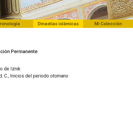
ronología
Dinastías islámicas
Mi Colección
ección Permanente
o de Iznik
d. C., Inicios del periodo otomano