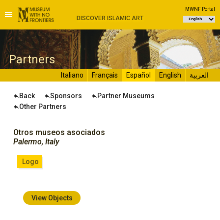
MWNF Portal
DISCOVER ISLAMIC ART
P
artners
Italiano
Français
Español
English
العربية
Back
Sponsors
Partner Museums
Other Partners
Otros museos asociados
Palermo, Italy
Logo
View Objects